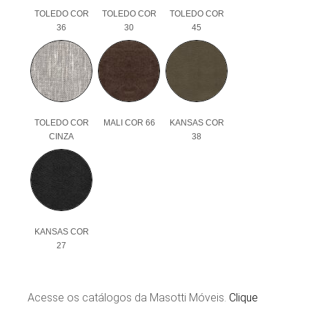
TOLEDO COR
TOLEDO COR
TOLEDO COR
36
30
45
TOLEDO COR
MALI COR 66
KANSAS COR
CINZA
38
KANSAS COR
27
Acesse os catálogos da Masotti Móveis.
Clique