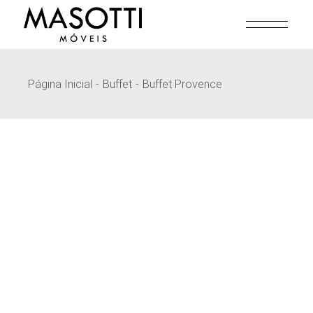
Pular
para
o
conteúdo
Página Inicial
Buffet
Buffet Provence