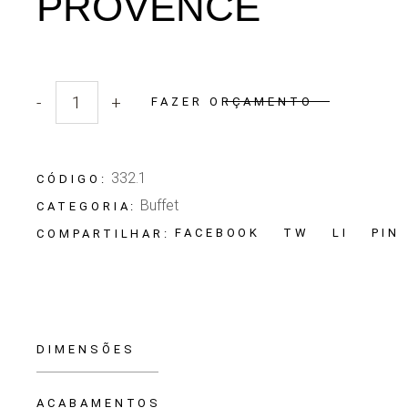
PROVENCE
-
+
FAZER ORÇAMENTO
Quantidade Buffet Provence
332.1
CÓDIGO:
Buffet
CATEGORIA:
FACEBOOK
TW
LI
PIN
COMPARTILHAR:
DIMENSÕES
ACABAMENTOS