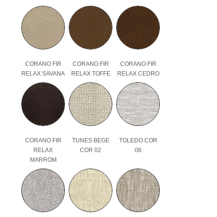
CORANO FIR
CORANO FIR
CORANO FIR
RELAX SAVANA
RELAX TOFFE
RELAX CEDRO
CORANO FIR
TUNES BEGE
TOLEDO COR
RELAX
COR 02
08
MARROM