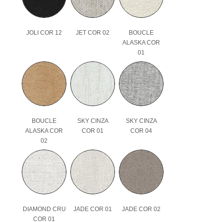
JOLI COR 12
JET COR 02
BOUCLE
ALASKA COR
01
BOUCLE
SKY CINZA
SKY CINZA
ALASKA COR
COR 01
COR 04
02
DIAMOND CRU
JADE COR 01
JADE COR 02
COR 01