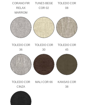
CORANO FIR
TUNES BEGE
TOLEDO COR
RELAX
COR 02
08
MARROM
TOLEDO COR
TOLEDO COR
TOLEDO COR
36
30
45
TOLEDO COR
MALI COR 66
KANSAS COR
CINZA
38