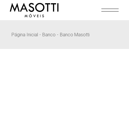
Pular
para
o
conteúdo
Página Inicial
Banco
Banco Masotti