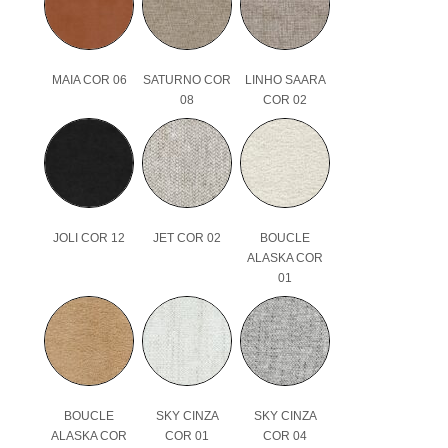
MAIA COR 06
SATURNO COR
LINHO SAARA
08
COR 02
JOLI COR 12
JET COR 02
BOUCLE
ALASKA COR
01
BOUCLE
SKY CINZA
SKY CINZA
ALASKA COR
COR 01
COR 04