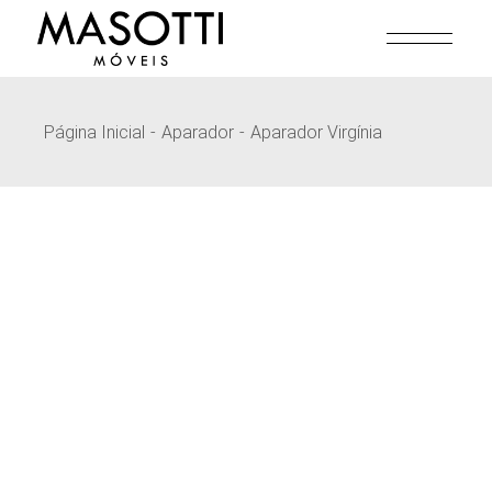
Pular
para
o
conteúdo
Página Inicial
Aparador
Aparador Virgínia