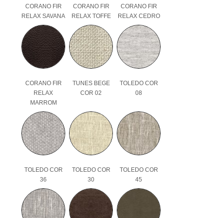
CORANO FIR
CORANO FIR
CORANO FIR
RELAX SAVANA
RELAX TOFFE
RELAX CEDRO
CORANO FIR
TUNES BEGE
TOLEDO COR
RELAX
COR 02
08
MARROM
TOLEDO COR
TOLEDO COR
TOLEDO COR
36
30
45