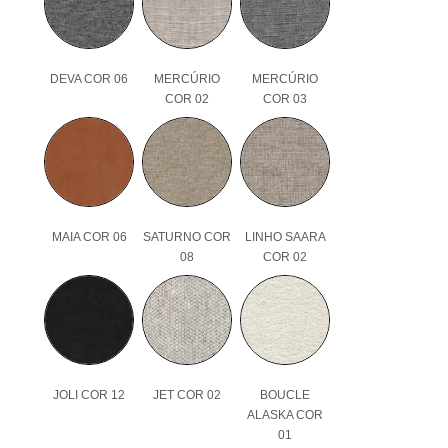
DEVA COR 06
MERCÚRIO
MERCÚRIO
COR 02
COR 03
MAIA COR 06
SATURNO COR
LINHO SAARA
08
COR 02
JOLI COR 12
JET COR 02
BOUCLE
ALASKA COR
01