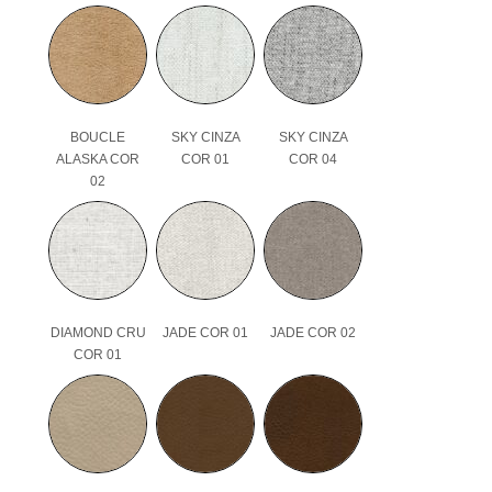
BOUCLE
SKY CINZA
SKY CINZA
ALASKA COR
COR 01
COR 04
02
DIAMOND CRU
JADE COR 01
JADE COR 02
COR 01