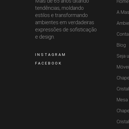
Mais de 65 anos ditando
Home
tendências, moldando
A Mas
estilos e transformando
ambientes em verdadeiras
Ambie
expressões de sofisticação
Conta
e design.
Blog
INSTAGRAM
Seja 
FACEBOOK
Móvei
Chape
Crista
Mesa 
Chape
Crista