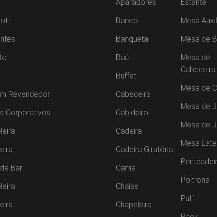
Aparadores
Estante
otti
Banco
Mesa Auxil
ntes
Banqueta
Mesa de B
to
Baú
Mesa de
Cabeceira
Buffet
Mesa de C
um Revendedor
Cabeceira
Mesa de J
s Corporativos
Cabideiro
Mesa de 
leira
Cadeira
Mesa Late
leira
Cadeira Giratória
Penteadei
de Bar
Cama
Poltrona
leira
Chaise
Puff
leira
Chapeleira
Rack