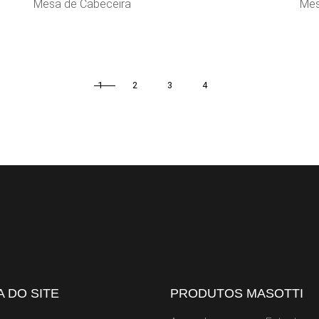
Mesa de Cabeceira
Mes
1
2
3
4
 DO SITE
PRODUTOS MASOTTI