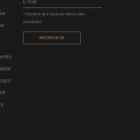
iar
* Inscreva-se e fique por dentro das
novidades!
ar
INSCREVA-SE
entro
antar
Jogos
ral
ra